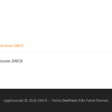
dare inom SWCK
r inom SWCK
Upphovsrätt © 2026 SWCK
–
Tema
OnePress
från FameThemes