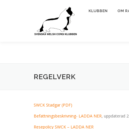
Hoppa
till
KLUBBEN
OM R
innehåll
REGELVERK
SWCK Stadgar (PDF)
Befattningsbeskrivning- LADDA NER
, uppdaterad 
Resepolicy SWCK – LADDA NER