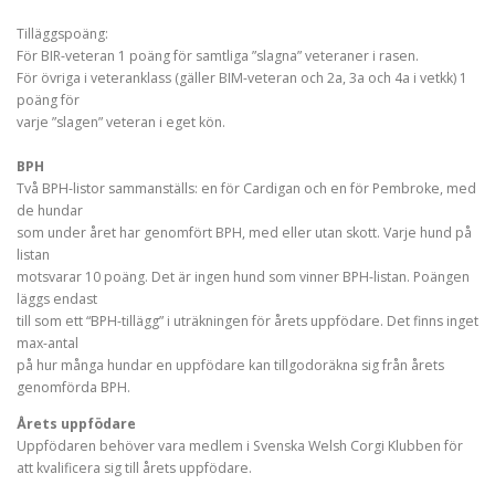
Tilläggspoäng:
För BIR-veteran 1 poäng för samtliga ”slagna” veteraner i rasen.
För övriga i veteranklass (gäller BIM-veteran och 2a, 3a och 4a i vetkk) 1
poäng för
varje ”slagen” veteran i eget kön.
BPH
Två BPH-listor sammanställs: en för Cardigan och en för Pembroke, med
de hundar
som under året har genomfört BPH, med eller utan skott. Varje hund på
listan
motsvarar 10 poäng. Det är ingen hund som vinner BPH-listan. Poängen
läggs endast
till som ett “BPH-tillägg” i uträkningen för årets uppfödare. Det finns inget
max-antal
på hur många hundar en uppfödare kan tillgodoräkna sig från årets
genomförda BPH.
Årets uppfödare
Uppfödaren behöver vara medlem i Svenska Welsh Corgi Klubben för
att kvalificera sig till årets uppfödare.