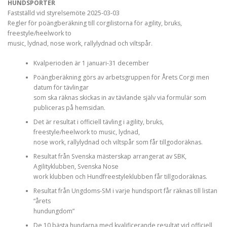
HUNDSPORTER
Fastställd vid styrelsemöte 2025-03-03
Regler för poängberäkning till corgilistorna för agility, bruks,
freestyle/heelwork to
music, lydnad, nose work, rallylydnad och viltspår.
Kvalperioden är 1 januari-31 december
Poängberäkning görs av arbetsgruppen för Årets Corgi men
datum för tävlingar
som ska räknas skickas in av tävlande själv via formulär som
publiceras på hemsidan.
Det är resultat i officiell tävling i agility, bruks,
freestyle/heelwork to music, lydnad,
nose work, rallylydnad och viltspår som får tillgodoräknas.
Resultat från Svenska mästerskap arrangerat av SBK,
Agilityklubben, Svenska Nose
work klubben och Hundfreestyleklubben får tillgodoräknas.
Resultat från Ungdoms-SM i varje hundsport får räknas till listan
“årets
hundungdom”
De 10 bästa hundarna med kvalificerande resultat vid officiell