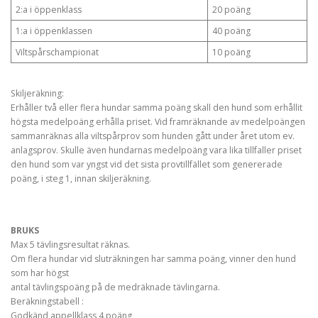
2:a i öppenklass
20 poäng
1:a i öppenklassen
40 poäng
Viltspårschampionat
10 poäng
Skiljeräkning:
Erhåller två eller flera hundar samma poäng skall den hund som erhållit
högsta medelpoäng erhålla priset. Vid framräknande av medelpoängen
sammanräknas alla viltspårprov som hunden gått under året utom ev.
anlagsprov. Skulle även hundarnas medelpoäng vara lika tillfaller priset
den hund som var yngst vid det sista provtillfället som genererade
poäng, i steg 1, innan skiljeräkning.
BRUKS
Max 5 tävlingsresultat räknas.
Om flera hundar vid sluträkningen har samma poäng, vinner den hund
som har högst
antal tävlingspoäng på de medräknade tävlingarna.
Beräkningstabell :
Godkänd appellklass 4 poäng