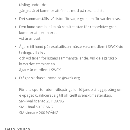
tävling under det
gångna året kommer att finnas med på resultatlistan.
Det sammanställs två listor för varje gren, en för vardera ras.
Den hund som blir 1:a på resultatlistan för respektive gren
kommer att premieras
vid årsmötet.
Ägare till hund på resultatlistan måste vara medlem i SWCK vid
tävlings tillfället
och vid tiden för listans sammanställande. Vid delägarskap
krävs det att minst en
ägare är medlem i SWCK.
Frågor skickas till styrelse@swck.org
För alla sporter utom viltspår gäller följande tilläggspoäng om
ekipaget kvalificerat sig till officiellt svenskt mästerskap.
SM- kvalificerad 25 POÄNG
SM – final 50 POÄNG
SM-vinnare 200 POÄNG
RALLYLYDNAD