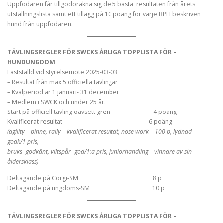
Uppfödaren får tillgodoräkna sig de 5 bästa resultaten från årets
utställningslista samt ett tillägg på 10 poäng för varje BPH beskriven
hund från uppfödaren.
TÄVLINGSREGLER FÖR SWCKS ÅRLIGA TOPPLISTA FÖR –
HUNDUNGDOM
Fastställd vid styrelsemöte 2025-03-03
– Resultat från max 5 officiella tävlingar
– Kvalperiod är 1 januari- 31 december
– Medlem i SWCK och under 25 år.
Start på officiell tävling oavsett gren – 4 poäng
Kvalificerat resultat – 6 poäng
(agility – pinne, rally – kvalificerat resultat, nose work – 100 p, lydnad –
godk/1 pris,
bruks -godkänt, viltspår- god/1:a pris, juniorhandling – vinnare av sin
åldersklass)
Deltagande på Corgi-SM 8 p
Deltagande på ungdoms-SM 10 p
TÄVLINGSREGLER FÖR SWCKS ÅRLIGA TOPPLISTA FÖR –