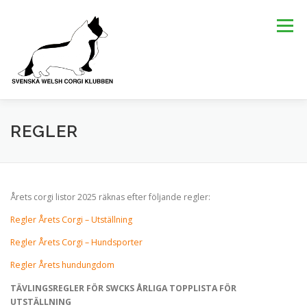
Hoppa
till
Meny
innehåll
KLUBBEN
OM RASERNA
KÖPA CORGI
AVEL
REGLER
AKTIVITETER
SENASTE NYTT
KALENDER
Årets corgi listor 2025 räknas efter följande regler:
Regler Årets Corgi – Utställning
EUROCORGI 2026
Regler Årets Corgi – Hundsporter
Regler Årets hundungdom
TÄVLINGSREGLER FÖR SWCKS ÅRLIGA TOPPLISTA FÖR
UTSTÄLLNING