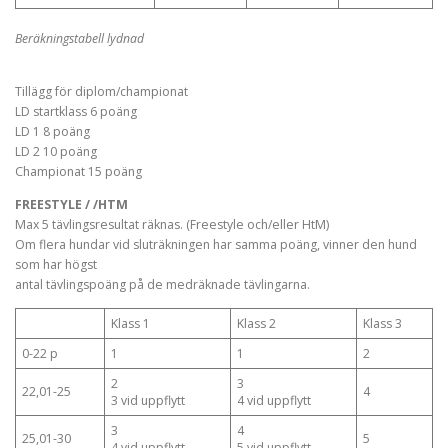
Beräkningstabell lydnad
Tillägg för diplom/championat
LD startklass 6 poäng
LD 1 8 poäng
LD 2 10 poäng
Championat 15 poäng
FREESTYLE / /HTM
Max 5 tävlingsresultat räknas. (Freestyle och/eller HtM)
Om flera hundar vid sluträkningen har samma poäng, vinner den hund
som har högst
antal tävlingspoäng på de medräknade tävlingarna.
Klass 1
Klass 2
Klass 3
0-22 p
1
1
2
2
3
22,01-25
4
3 vid uppflytt
4 vid uppflytt
3
4
25,01-30
5
4 vid uppflytt
5 vid uppflytt