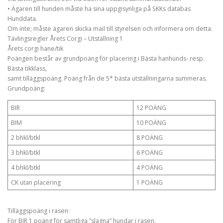
• Ägaren till hunden måste ha sina uppgisynliga på SKKs databas
Hunddata.
Om inte; måste ägaren skicka mail till styrelsen och informera om detta.
Tävlingsregler Årets Corgi – Utställning 1
Årets corgi hane/tik
Poängen består av grundpoäng för placering i Bästa hanhunds- resp.
Bästa tikklass,
samt tilläggspoäng. Poäng från de 5* bästa utställningarna summeras.
Grundpoäng:
BIR
12 POÄNG
BIM
10 POÄNG
2 bhkl/btkl
8 POÄNG
3 bhkl/btkl
6 POÄNG
4 bhkl/btkl
4 POÄNG
CK utan placering
1 POÄNG
Tilläggspoäng i rasen:
För BIR 1 poäng för samtliga ”slagna” hundar i rasen.