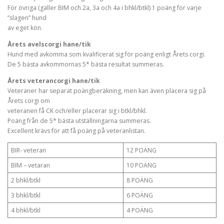
För övriga (gäller BIM och 2a, 3a och 4a i bhkl/btkl) 1 poäng för varje
”slagen” hund
av eget kön.
Årets avelscorgi hane/tik
Hund med avkomma som kvalificerat sig för poäng enligt Årets corgi.
De 5 bästa avkommornas 5* bästa resultat summeras.
Årets veterancorgi hane/tik
Veteraner har separat poängberäkning, men kan även placera sig på
Årets corgi om
veteranen få CK och/eller placerar sig i btkl/bhkl.
Poäng från de 5* bästa utställningarna summeras.
Excellent krävs för att få poäng på veteranlistan.
BIR- veteran
12 POÄNG
BIM – vetaran
10 POÄNG
2 bhkl/btkl
8 POÄNG
3 bhkl/btkl
6 POÄNG
4 bhkl/btkl
4 POÄNG