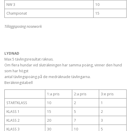
NW 3
10
Championat
15
Tilläggspoäng nosework
LYDNAD
Max 5 tävlingsresultat räknas.
Om flera hundar vid sluträkningen har samma poäng, vinner den hund
som har högst
antal tävlingspoäng på de medräknade tävlingarna.
Beräkningstabell
1:a pris
2:a pris
3:e pris
STARTKLASS
10
2
1
KLASS 1
15
5
2
KLASS 2
20
7
3
KLASS 3
30
10
5