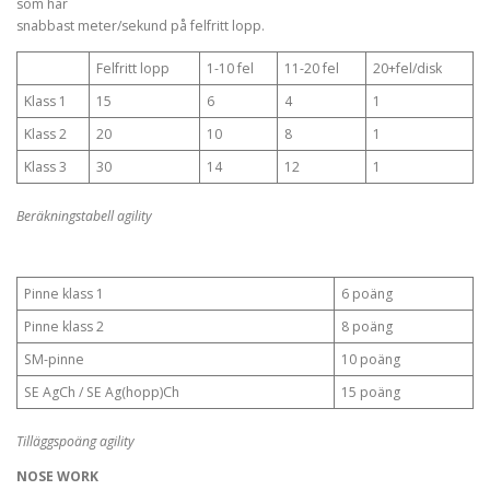
som har
snabbast meter/sekund på felfritt lopp.
Felfritt lopp
1-10 fel
11-20 fel
20+fel/disk
Klass 1
15
6
4
1
Klass 2
20
10
8
1
Klass 3
30
14
12
1
Beräkningstabell agility
Pinne klass 1
6 poäng
Pinne klass 2
8 poäng
SM-pinne
10 poäng
SE AgCh / SE Ag(hopp)Ch
15 poäng
Tilläggspoäng agility
NOSE WORK