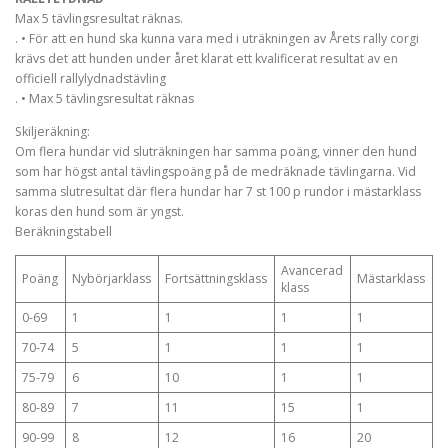
Max 5 tävlingsresultat räknas.
. • För att en hund ska kunna vara med i uträkningen av Årets rally corgi
krävs det att hunden under året klarat ett kvalificerat resultat av en
officiell rallylydnadstävling
. • Max 5 tävlingsresultat räknas
Skiljeräkning:
Om flera hundar vid sluträkningen har samma poäng, vinner den hund
som har högst antal tävlingspoäng på de medräknade tävlingarna. Vid
samma slutresultat där flera hundar har 7 st 100 p rundor i mästarklass
koras den hund som är yngst.
Beräkningstabell
Avancerad
Poäng
Nybörjarklass
Fortsättningsklass
Mästarklass
klass
0-69
1
1
1
1
70-74
5
1
1
1
75-79
6
10
1
1
80-89
7
11
15
1
90-99
8
12
16
20