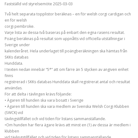
Fastställd vid styrelsemöte 2025-03-03
Två helt separata topplistor beräknas – en för welsh corgi cardigan och
en för welsh
corgi pembroke.
Varje lista av dessa två baseras på enbart den egna rasens resultat.
Poäng beräknas på resultat som uppnåtts vid officiella utställningar i
Sverige under
kalenderåret. Hela underlaget till poängberäkningen ska hämtas från
SKKs databas
Hunddata.
I texten nedan innebär “5*” att om färre än 5 stycken av angiven enhet
finns
registrerad i SKKs databas Hunddata skall registrerat antal och resultat
användas.
För att delta i tävlingen krävs följande:
• Ägaren till hunden ska vara bosatt i Sverige
• Ägaren till hunden ska vara medlem av Svenska Welsh Corgi Klubben
(SWCK) vid
tävlingstillfället och vid tiden för listans sammanställande.
•Om hunden har flera ägare krävs att minst en (1) av dessa är medlem i
klubben
vid tävlingstillfället och vid tiden för listans sammanställande.