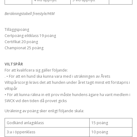
Beräkningstabell freestyle/HtM
Tilläggspoäng
Certpoäng elitklass 19 poäng
Certifikat 20 poäng
Championat 25 poäng
VILTSPÅR
För att kvalificera sig gäller följande:
. • För att en hund ska kunna vara med i uträkningen av Årets
Viltspårscorgi krävs det att hunden under året tagit minst ett förstapris i
viltspår
• För att kunna räkna in ett prov måste hundens ägare ha varit medlem i
SWCK vid den tiden då provet gicks
Uträkning av poäng sker enligt följande skala:
Godkänd anlagsklass
15 poäng
3:a i öppenklass
10 poäng