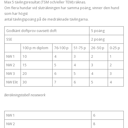
Max 5 tävlingsresultat (TSM och/eller TEM) räknas.
Om flera hundar vid sluträkningen har samma poäng, vinner den hund
som har högst
antal tävlingspoäng på de medräknade tävlingarna.
Godkänt doftprov oavsett doft
5 poäng
SSE
2 poäng
100 p m diplom
76-100 p
51-75 p
26 -50 p
0-25 p
NW 1
10
4
3
2
1
NW 2
15
5
4
3
2
NW 3
20
6
5
4
3
NW Elit
30
7
6
5
4
Beräkningstabell nosework
NW 1
6
NW 2
8