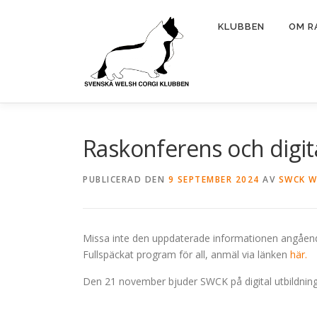
Hoppa
till
KLUBBEN
OM R
innehåll
Raskonferens och digit
PUBLICERAD DEN
9 SEPTEMBER 2024
AV
SWCK W
Missa inte den uppdaterade informationen angåend
Fullspäckat program för all, anmäl via länken
här.
Den 21 november bjuder SWCK på digital utbildning