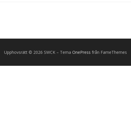
Upphovsrätt © 2026 SWCK
–
Tema
OnePress
från FameThemes