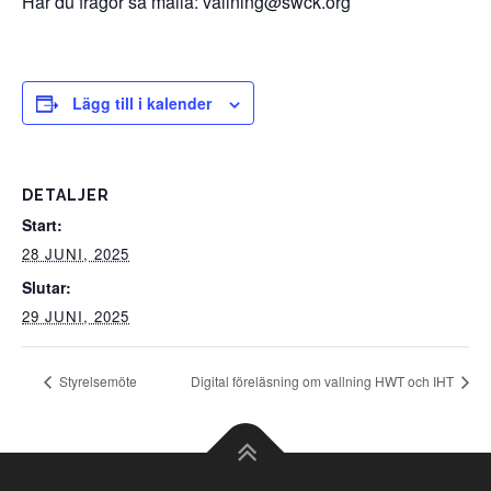
Har du frågor så maila: vallning@swck.org
Lägg till i kalender
DETALJER
Start:
28 JUNI, 2025
Slutar:
29 JUNI, 2025
Styrelsemöte
Digital föreläsning om vallning HWT och IHT