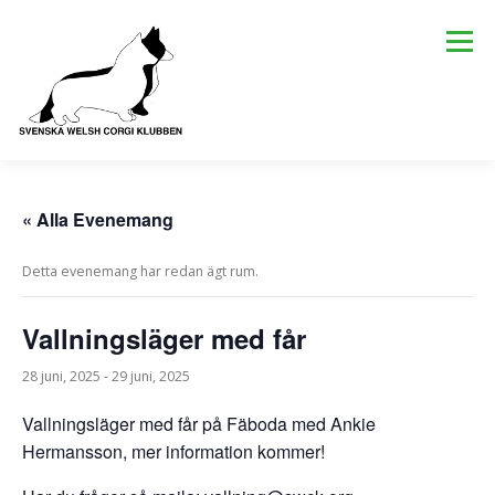
Hoppa
till
Meny
innehåll
KLUBBEN
OM RASERNA
KÖPA CORGI
AVEL
« Alla Evenemang
Detta evenemang har redan ägt rum.
AKTIVITETER
SENASTE NYTT
KALENDER
Vallningsläger med får
EUROCORGI 2026
28 juni, 2025
-
29 juni, 2025
Vallningsläger med får på Fäboda med Ankie
Hermansson, mer information kommer!