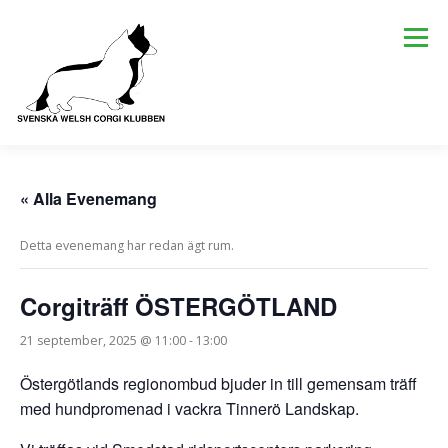
Hoppa
till
Meny
innehåll
KLUBBEN
OM RASERNA
KÖPA CORGI
AVEL
« Alla Evenemang
Detta evenemang har redan ägt rum.
AKTIVITETER
SENASTE NYTT
KALENDER
Corgiträff ÖSTERGÖTLAND
EUROCORGI 2026
21 september, 2025 @ 11:00
-
13:00
Östergötlands regionombud bjuder in till gemensam träff
med hundpromenad i vackra Tinnerö Landskap.